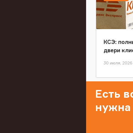
КСЭ: полн
двери кли
30 июля, 2026
Есть 
нужна