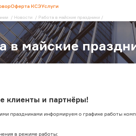
овор
Оферта КСЭ
Услуги
ании
Новости
Работа в майские праздники
а в майские праздн
е клиенты и партнёры!
кими праздниками информируем о графике работы компа
нения в режиме работы: