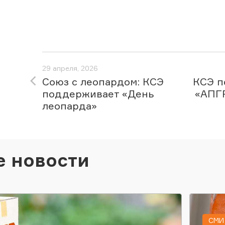
29 апреля, 2026
Союз с леопардом: КСЭ
КСЭ п
поддерживает «День
«АПГ
леопарда»
е новости
СМИ 