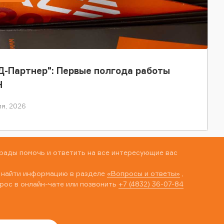
-Партнер": Первые полгода работы
Н
я, 2026
рады помочь и ответить на все интересующие вас
 найти информацию в разделе
«Вопросы и ответы»
,
рос в онлайн-чате или позвонить
+7 (4832) 36-07-84