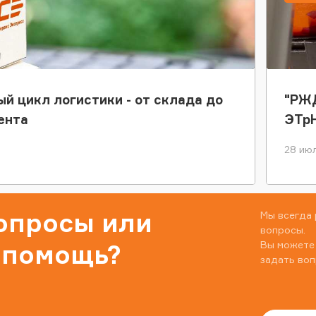
ый цикл логистики - от склада до
"РЖД
ента
ЭТр
28 июл
вопросы или
Мы всегда 
вопросы.
Вы можете
 помощь?
задать воп