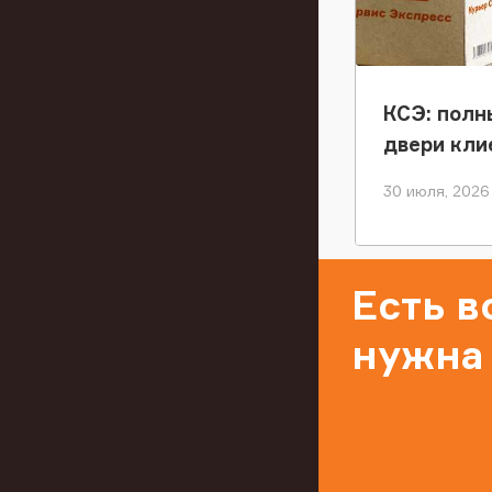
КСЭ: полн
двери кли
30 июля, 2026
Есть 
нужна