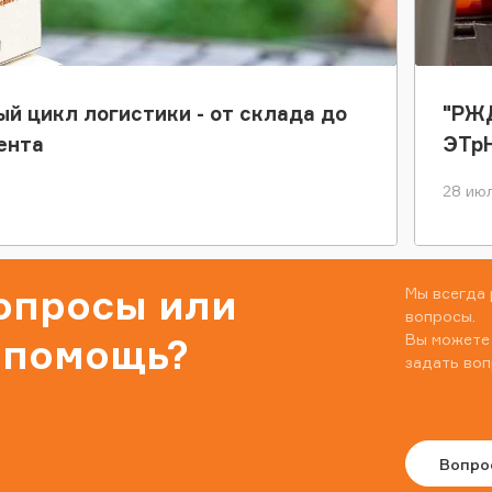
ый цикл логистики - от склада до
"РЖД
ента
ЭТр
28 июл
вопросы или
Мы всегда 
вопросы.
Вы можете
 помощь?
задать воп
Вопро