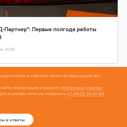
-Партнер": Первые полгода работы
Н
я, 2026
рады помочь и ответить на все интересующие вас
 найти информацию в разделе
«Вопросы и ответы»
,
рос в онлайн-чате или позвонить
+7 (4832) 36-07-84
сы и ответы