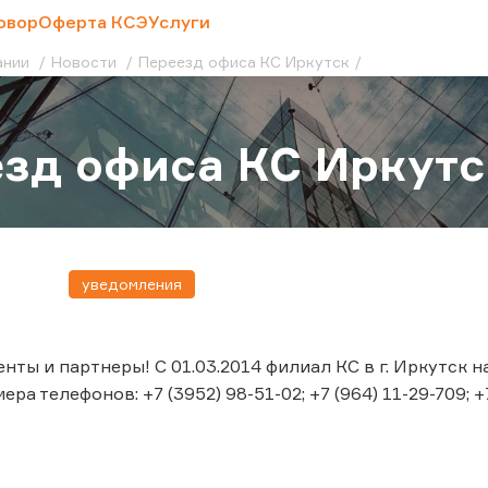
овор
Оферта КСЭ
Услуги
ании
Новости
Переезд офиса КС Иркутск
зд офиса КС Иркутс
уведомления
ты и партнеры! С 01.03.2014 филиал КС в г. Иркутск на
ра телефонов: +7 (3952) 98-51-02; +7 (964) 11-29-709; +7