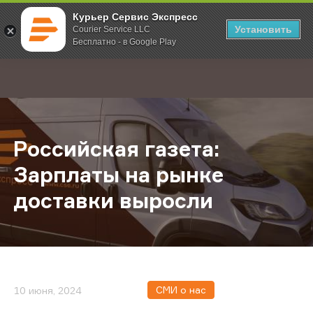
Курьер Сервис Экспресс
Установить
Courier Service LLC
Бесплатно - в Google Play
Главная
О компании
Новости
Российская газета: Зарплаты на 
;
Российская газета:
Зарплаты на рынке
доставки выросли
СМИ о нас
10 июня, 2024