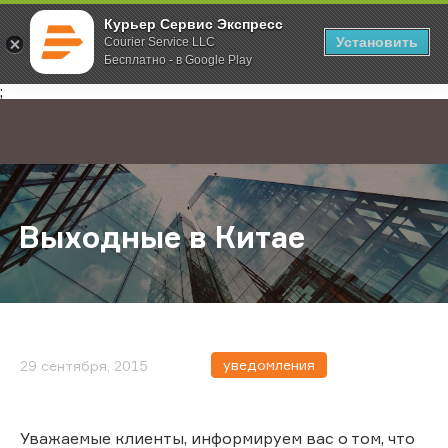
Курьер Сервис Экспресс
Установить
Courier Service LLC
Бесплатно - в Google Play
Главная
О компании
Новости
Выходные в Китае
;
Выходные в Китае
уведомления
29 сентября, 2015
Уважаемые клиенты, информируем вас о том, что