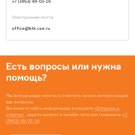
+7 (3953) 49-03-16
Электронная почта
office@btk.cse.ru
Есть вопросы или нужна
помощь?
Мы всегда рады помочь и ответить на все интересующие
вас вопросы.
Вы можете найти информацию в разделе
«Вопросы и
ответы»
, задать вопрос в онлайн-чате или позвонить
+7
(3953) 49-03-16