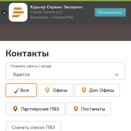
Курьер Сервис Экспресс
Установить
Courier Service LLC
Бесплатно - в Google Play
Главная
Контакты
;
Контакты
Показать офисы города:
Братск
Все
Офисы
Доп. Офисы
Партнерские ПВЗ
Постаматы
Скачать список ПВЗ