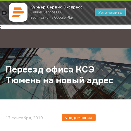
Курьер Сервис Экспресс
Установить
Courier Service LLC
Бесплатно - в Google Play
Главная
О компании
Новости
Переезд офиса КСЭ Тюмень на но
;
Переезд офиса КСЭ
Тюмень на новый адрес
уведомления
17 сентября, 2019