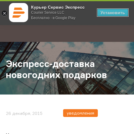
Курьер Сервис Экспресс
Установить
Courier Service LLC
Бесплатно - в Google Play
Главная
О компании
Новости
Экспресс-доставка новогодних п
;
Экспресс-доставка
новогодних подарков
уведомления
26 декабря, 2015