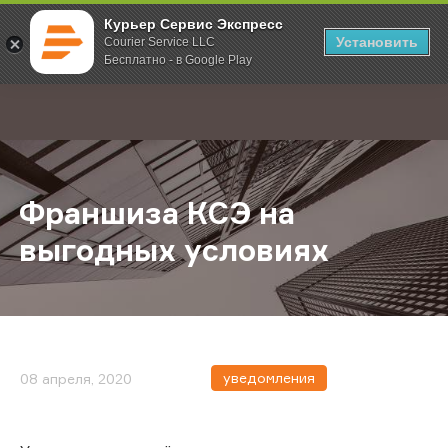
Курьер Сервис Экспресс
Установить
Courier Service LLC
Бесплатно - в Google Play
Главная
О компании
Новости
Франшиза КСЭ на выгодных услов
;
Франшиза КСЭ на
выгодных условиях
уведомления
08 апреля, 2020