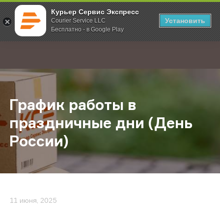
Курьер Сервис Экспресс
Установить
Courier Service LLC
Бесплатно - в Google Play
Главная
О компании
Новости
График работы в праздничные дни
;
График работы в
праздничные дни (День
России)
11 июня, 2025