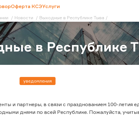
овор
Оферта КСЭ
Услуги
ании
Новости
Выходные в Республике Тыва
ные в Республике 
уведомления
ты и партнеры, в связи с празднованием 100-летия един
одными днями по всей Республике. Пожалуйста, учит