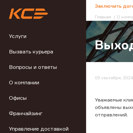
;
Заключить дог
Главная
О комп
Услуги
Выход
Вызвать курьера
Вопросы и ответы
03 сентября, 2014
О компании
Офисы
Уважаемые клиен
объявлены вых
Франчайзинг
отправлений.
Управление доставкой