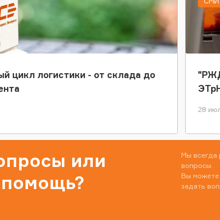
СМИ 
ый цикл логистики - от склада до
"РЖД
ента
ЭТр
28 июл
вопросы или
Мы всегда 
вопросы.
Вы можете
 помощь?
задать воп