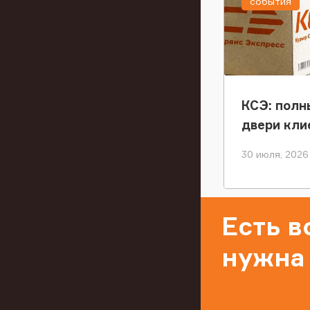
события
КСЭ: полн
двери кли
30 июля, 2026
Есть 
нужна