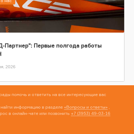
о нас
-Партнер": Первые полгода работы
Н
я, 2026
рады помочь и ответить на все интересующие вас
 найти информацию в разделе
«Вопросы и ответы»
,
рос в онлайн-чате или позвонить
+7 (3953) 49-03-16