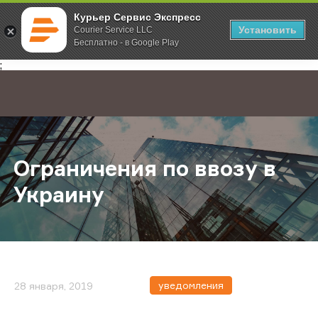
Курьер Сервис Экспресс
Установить
Courier Service LLC
Бесплатно - в Google Play
Главная
О компании
Новости
Ограничения по ввозу в Украину
;
Ограничения по ввозу в
Украину
уведомления
28 января, 2019