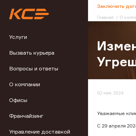
;
Заключить дог
Главная
О комп
Услуги
Измен
Вызвать курьера
Угре
Вопросы и ответы
О компании
02 мая, 2024
Офисы
Уважаемые клие
Франчайзинг
С 29 апреля 20
Управление доставкой