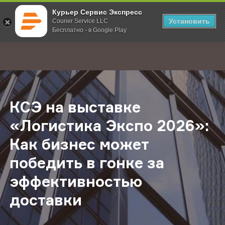
Курьер Сервис Экспресс
Установить
Courier Service LLC
Бесплатно - в Google Play
Главная
О компании
Новости
КСЭ на выставке «Логистика Эксп
;
КСЭ на выставке
«Логистика Экспо 2026»:
Как бизнес может
победить в гонке за
эффективностью
доставки