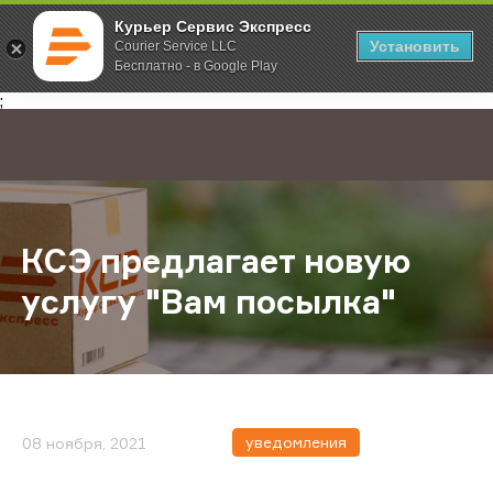
Курьер Сервис Экспресс
Установить
Courier Service LLC
Бесплатно - в Google Play
Главная
О компании
Новости
КСЭ предлагает новую услугу "Ва
;
КСЭ предлагает новую
услугу "Вам посылка"
уведомления
08 ноября, 2021