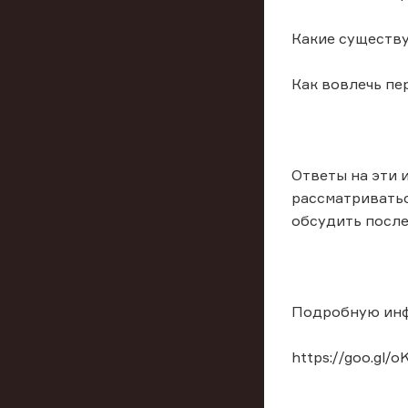
Какие существ
Как вовлечь пе
Ответы на эти 
рассматриватьс
обсудить после
Подробную инфо
https://goo.gl/