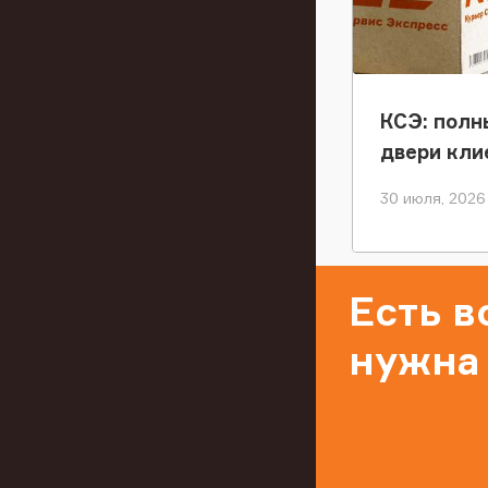
КСЭ: полн
двери кли
30 июля, 2026
Есть 
нужна