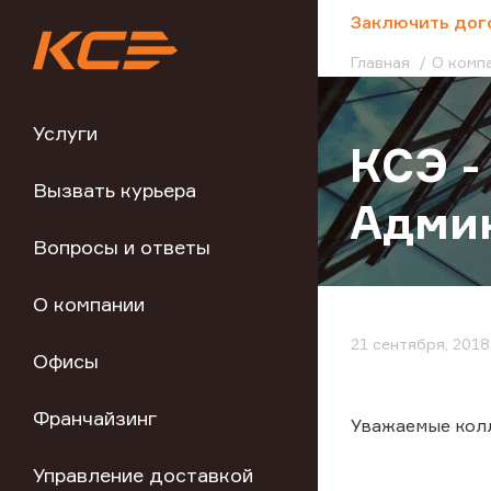
;
Заключить дог
Главная
О комп
Услуги
КСЭ -
Вызвать курьера
Админ
Вопросы и ответы
О компании
21 сентября, 2018
Офисы
Франчайзинг
Уважаемые колл
Управление доставкой