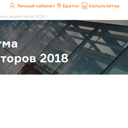
Личный кабинет
Братск
Калькулятор
вных директоров 2018
ума
торов 2018