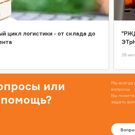
ый цикл логистики - от склада до
"РЖД
ента
ЭТр
28 июл
вопросы или
Мы всегда 
вопросы.
Вы можете
 помощь?
задать воп
Вопро