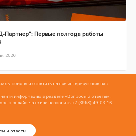
-Партнер": Первые полгода работы
Н
я, 2026
рады помочь и ответить на все интересующие вас
 найти информацию в разделе
«Вопросы и ответы»
,
рос в онлайн-чате или позвонить
+7 (3953) 49-03-16
сы и ответы