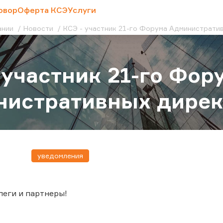
овор
Оферта КСЭ
Услуги
ании
Новости
КСЭ - участник 21-го Форума Администрати
 участник 21-го Фор
истративных дирек
уведомления
еги и партнеры!