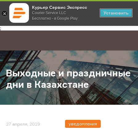
Курьер Сервис Экспресс
Установить
Courier Service LLC
Бесплатно - в Google Play
Главная
О компании
Новости
Выходные и праздничные дни в Ка
;
Выходные и праздничные
дни в Казахстане
уведомления
27 апреля, 2019