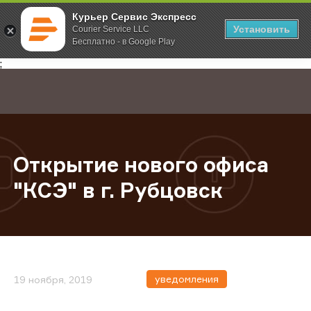
Курьер Сервис Экспресс
Установить
Courier Service LLC
Бесплатно - в Google Play
Главная
О компании
Новости
Открытие нового офиса "КСЭ" в г
;
Открытие нового офиса
"КСЭ" в г. Рубцовск
уведомления
19 ноября, 2019