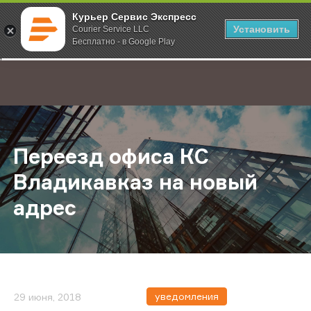
Курьер Сервис Экспресс
Установить
Courier Service LLC
Бесплатно - в Google Play
Главная
О компании
Новости
Переезд офиса КС Владикавказ на
;
Переезд офиса КС
Владикавказ на новый
адрес
уведомления
29 июня, 2018