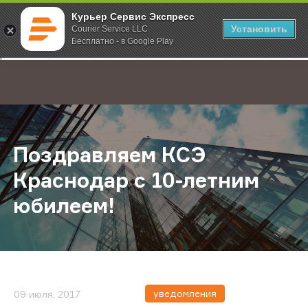
Курьер Сервис Экспресс
Установить
Courier Service LLC
Бесплатно - в Google Play
Главная
О компании
Новости
Поздравляем КСЭ Краснодар с 10
;
Поздравляем КСЭ
Краснодар с 10-летним
юбилеем!
уведомления
09 июля, 2017