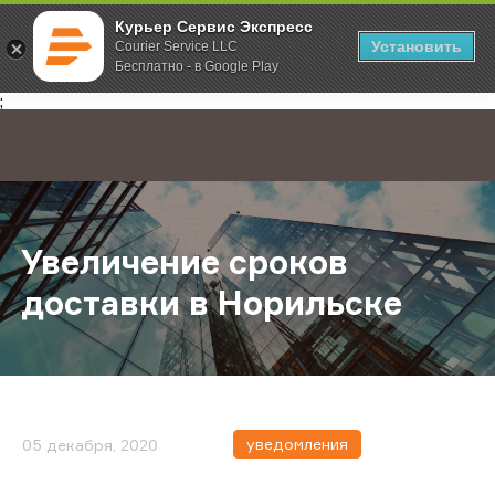
Курьер Сервис Экспресс
Установить
Courier Service LLC
Бесплатно - в Google Play
Главная
О компании
Новости
Увеличение сроков доставки в Н
;
Увеличение сроков
доставки в Норильске
уведомления
05 декабря, 2020