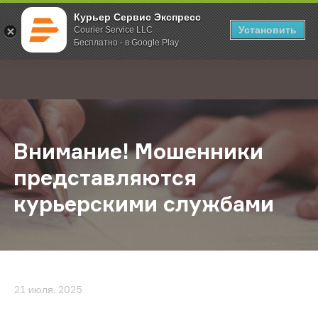
Курьер Сервис Экспресс
Установить
Courier Service LLC
Бесплатно - в Google Play
Главная
О компании
Новости
Внимание! Мошенники представля
;
Внимание! Мошенники
представляются
курьерскими службами
21 июля, 2025