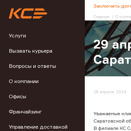
;
Заключить дог
Главная
О комп
Услуги
29 ап
Вызвать курьера
Сарат
Вопросы и ответы
О компании
28 апреля, 2014
Офисы
Франчайзинг
Уважаемые клие
Саратовской об
Управление доставкой
В филиале КС С