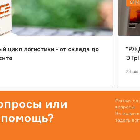
СМИ 
ый цикл логистики - от склада до
"РЖД
ента
ЭТр
28 июл
вопросы или
Мы всегда 
вопросы.
Вы можете
 помощь?
задать воп