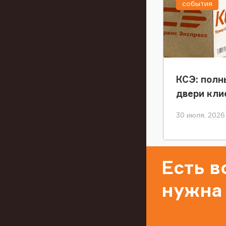
события
КСЭ: полн
двери кли
30 июля, 2026
Есть 
нужна