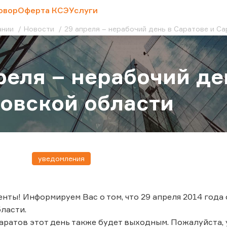
овор
Оферта КСЭ
Услуги
ании
Новости
29 апреля – нерабочий день в Саратове и С
реля – нерабочий де
овской области
уведомления
нты! Информируем Вас о том, что 29 апреля 2014 года
ласти.
аратов этот день также будет выходным. Пожалуйста,