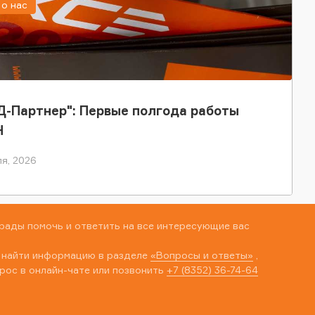
о нас
-Партнер": Первые полгода работы
Н
я, 2026
рады помочь и ответить на все интересующие вас
 найти информацию в разделе
«Вопросы и ответы»
,
рос в онлайн-чате или позвонить
+7 (8352) 36-74-64