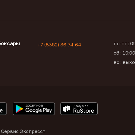
боксары
пн-пт : 
+7 (8352) 36-74-64
сб : 10:
а
вс : вых
 Сервис Экспресс»