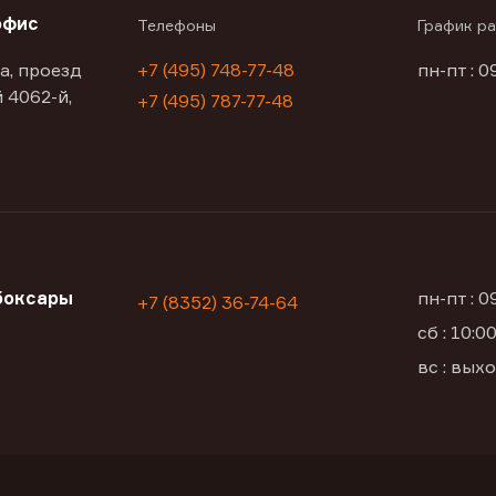
офис
Телефоны
График р
а, проезд
+7 (495) 748-77-48
пн-пт : 0
 4062-й,
+7 (495) 787-77-48
боксары
пн-пт : 
+7 (8352) 36-74-64
сб : 10:
а
вс : вых