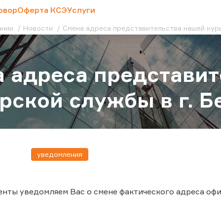
овор
Оферта КСЭ
Услуги
ании
Новости
Cмена адреса представительства нашей курь
 адреса представит
рской службы в г. Б
уведомления
нты уведомляем Вас о смене фактического адреса офиса