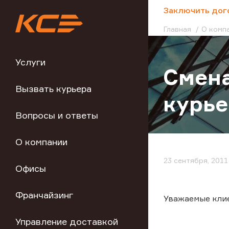
;
Заключить дог
Главная
О комп
Услуги
Cмена
Вызвать курьера
курье
Вопросы и ответы
О компании
23 сентября, 2011
Офисы
Франчайзинг
Уважаемые клие
Управление доставкой