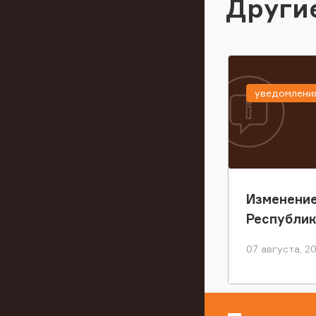
Други
уведомлени
Изменение
Республи
07 августа, 2