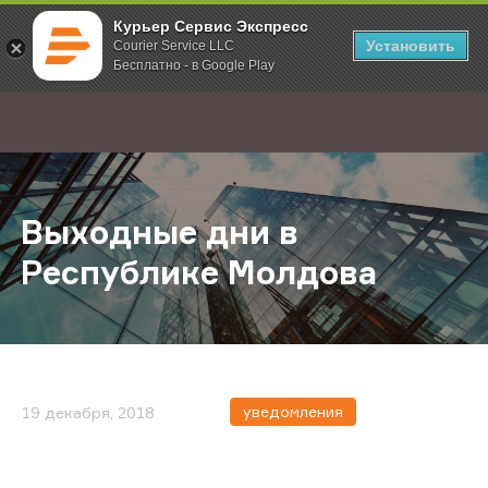
Курьер Сервис Экспресс
Установить
Courier Service LLC
Бесплатно - в Google Play
Главная
О компании
Новости
Выходные дни в Республике Мол
;
Выходные дни в
Республике Молдова
уведомления
19 декабря, 2018