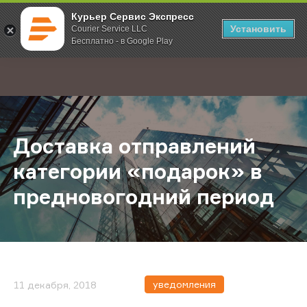
Курьер Сервис Экспресс
Установить
Courier Service LLC
Бесплатно - в Google Play
Главная
О компании
Новости
Доставка отправлений категории
;
Доставка отправлений
категории «подарок» в
предновогодний период
уведомления
11 декабря, 2018