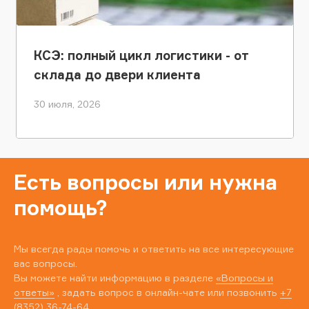
КСЭ: полный цикл логистики - от
склада до двери клиента
30 июля, 2026
Есть вопросы или нужна
помощь?
Мы всегда рады помочь и ответить на все интересующие
вас вопросы.
Вы можете найти информацию в разделе
«Вопросы и
ответы»
, задать вопрос в онлайн-чате или позвонить
+7
(8352) 36-74-64