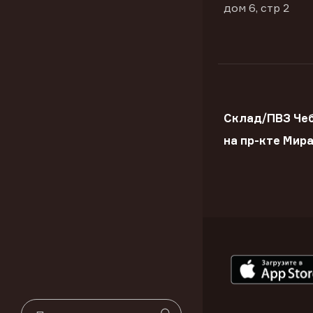
дом 6, стр 2
Склад/ПВЗ Че
на пр-кте Мир