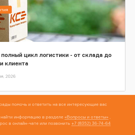
ытия
 полный цикл логистики - от склада до
и клиента
я, 2026
рады помочь и ответить на все интересующие вас
 найти информацию в разделе
«Вопросы и ответы»
,
рос в онлайн-чате или позвонить
+7 (8352) 36-74-64