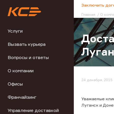
;
Заключить дог
Главная
О комп
Услуги
Доста
Вызвать курьера
Луган
Вопросы и ответы
О компании
24 декабря, 2015
Офисы
Франчайзинг
Уважаемые клие
Луганск и Доне
Управление доставкой