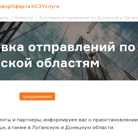
овор
Оферта КСЭ
Услуги
ании
Новости
Доставка отправлений по Донецкой и Луган
вка отправлений по
ской областям
уведомления
нты и партнеры, информируем вас о приостановлении
цк, а также в Луганскую и Донецкую области.