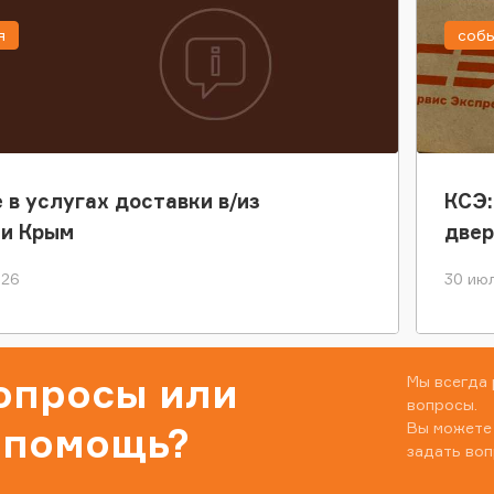
я
соб
 в услугах доставки в/из
КСЭ:
ки Крым
двер
026
30 июл
вопросы или
Мы всегда 
вопросы.
Вы можете
 помощь?
задать воп