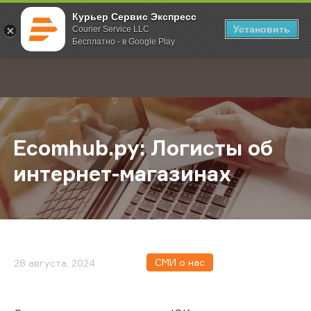
Курьер Сервис Экспресс
Установить
Courier Service LLC
Бесплатно - в Google Play
Главная
О компании
Новости
Ecomhub.ру: Логисты об интернет
;
Ecomhub.ру: Логисты об
интернет-магазинах
СМИ о нас
28 августа, 2024