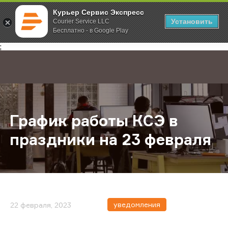
Курьер Сервис Экспресс
Установить
Courier Service LLC
Бесплатно - в Google Play
Главная
О компании
Новости
График работы КСЭ в праздники н
;
График работы КСЭ в
праздники на 23 февраля
уведомления
22 февраля, 2023