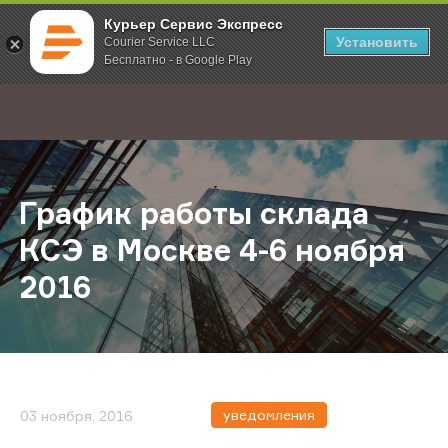
Курьер Сервис Экспресс
Установить
Courier Service LLC
Бесплатно - в Google Play
Главная
О компании
Новости
График работы склада КСЭ в Моск
;
График работы склада
КСЭ в Москве 4-6 ноября
2016
уведомления
03 ноября, 2016