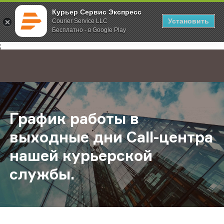
Курьер Сервис Экспресс
Установить
Courier Service LLC
Бесплатно - в Google Play
Главная
О компании
Новости
График работы в выходные дни Ca
;
График работы в
выходные дни Call-центра
нашей курьерской
службы.