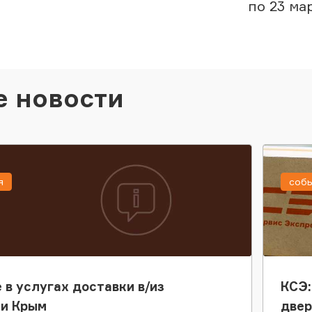
по 23 ма
е новости
я
соб
 в услугах доставки в/из
КСЭ:
ки Крым
двер