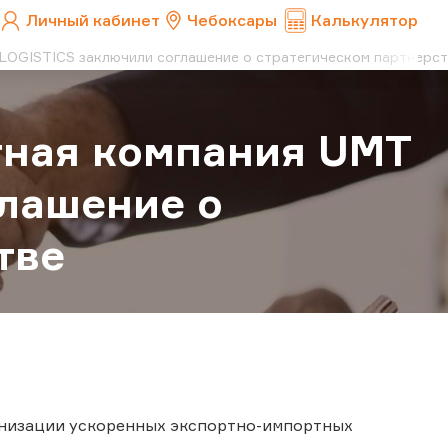
Личный кабинет
Чебоксары
Калькулятор
 LOGISTICS заключили соглашение о стратегическом партнерс
тная компания UMT
лашение о
тве
анизации ускоренных экспортно-импортных