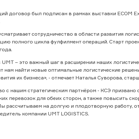
ий договор был подписан в рамках выставки ECOM Ex
.
сматривает сотрудничество в области развития логис
цию полного цикла фулфилмент операций. Старт прое
года.
 UMT – это важный шаг в расширении наших логистичес
т нам найти новые оптимальные логистические решени
звития их бизнеса», - отмечает Наталья Суворова, ста
о с нашим стратегическим партнёром - КСЭ призвано 
их перевозок для обеих сторон, а также повысить ско
ы рассчитываем на долгую и плодотворную работу, о
редитель компании UMT LOGISTICS.