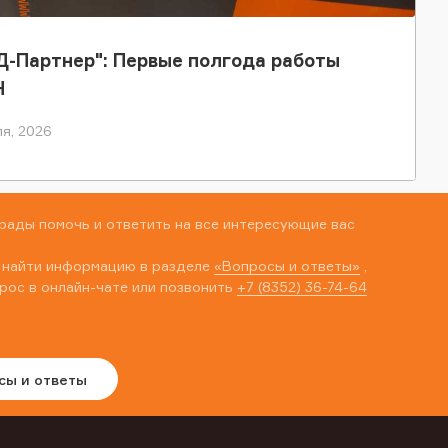
-Партнер": Первые полгода работы
Н
я, 2026
рады помочь и ответить на все интересующие вас
 найти информацию в разделе
«Вопросы и ответы»
,
рос в онлайн-чате или позвонить
+7 (8352) 36-74-64
сы и ответы