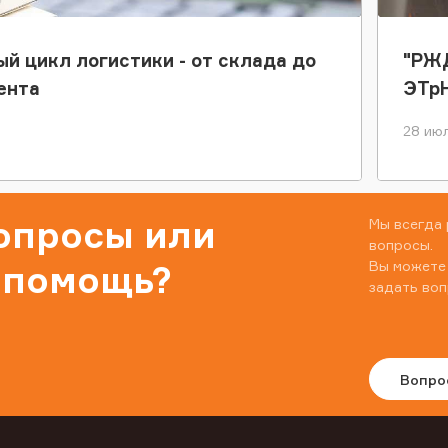
ый цикл логистики - от склада до
"РЖД
ента
ЭТр
28 июл
вопросы или
Мы всегда 
вопросы.
Вы можете
 помощь?
задать воп
Вопро