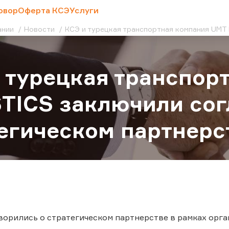
овор
Оферта КСЭ
Услуги
ании
Новости
КСЭ и турецкая транспортная компания UMT
 турецкая транспор
TICS заключили сог
егическом партнерс
орились о стратегическом партнерстве в рамках орг