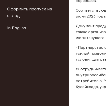
перевозок.
Оформить пропуск на
Соответствующ
склад
июня 2023 года
Документ преду
In English
также организа
июля текущего 
«Партнерство с
усилий позволи
условия для ра
«Сотрудничеств
внутрироссийск
потребителю. М
Хусейнзадэ, уч