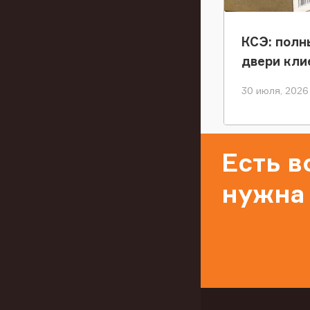
КСЭ: полн
двери кли
30 июля, 2026
Есть 
нужна