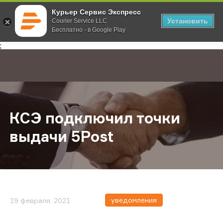
Курьер Сервис Экспресс
Установить
Courier Service LLC
Бесплатно - в Google Play
Главная
О компании
Новости
КСЭ подключил точки выдачи 5Po
;
КСЭ подключил точки
выдачи 5Post
уведомления
19 февраля, 2021