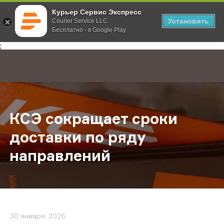
Курьер Сервис Экспресс
Установить
Courier Service LLC
Бесплатно - в Google Play
Главная
О компании
Новости
КСЭ сокращает сроки доставки по
;
КСЭ сокращает сроки
доставки по ряду
направлений
30 января, 2026