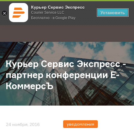
Курьер Сервис Экспресс
Установить
Courier Service LLC
Бесплатно - в Google Play
Главная
О компании
Новости
Курьер Сервис Экспресс - партн
;
Курьер Сервис Экспресс -
партнер конференции Е-
КоммерсЪ
уведомления
24 ноября, 2016