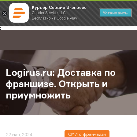
Курьер Сервис Экспресс
Установить
Courier Service LLC
Бесплатно - в Google Play
Главная
О компании
Новости
Logirus.ru: Доставка по франшизе
;
Logirus.ru: Доставка по
франшизе. Открыть и
приумножить
СМИ о франчайзи
22 мая, 2024