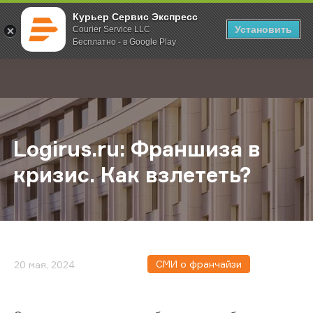
Курьер Сервис Экспресс
Установить
Courier Service LLC
Бесплатно - в Google Play
Главная
О компании
Новости
Logirus.ru: Франшиза в кризис. Ка
;
Logirus.ru: Франшиза в
кризис. Как взлететь?
СМИ о франчайзи
20 мая, 2024