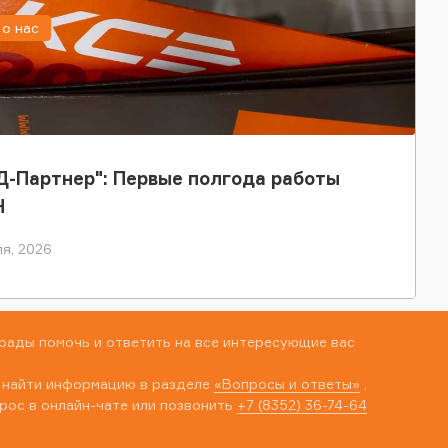
о нас
-Партнер": Первые полгода работы
Н
я, 2026
рады помочь и ответить на все интересующие вас
 найти информацию в разделе
«Вопросы и ответы»
,
рос в онлайн-чате или позвонить
+7 (8352) 36-74-64