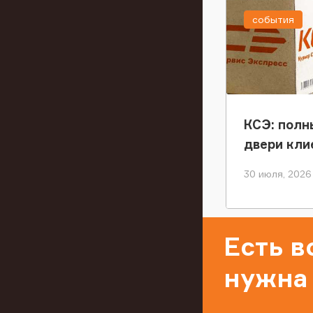
события
КСЭ: полн
двери кли
30 июля, 2026
Есть 
нужна