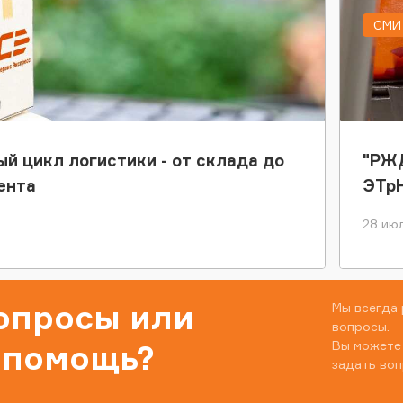
СМИ 
ый цикл логистики - от склада до
"РЖД
ента
ЭТр
28 июл
вопросы или
Мы всегда 
вопросы.
Вы можете
 помощь?
задать воп