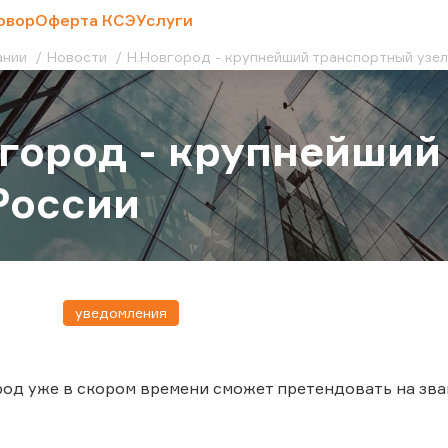
овор
Оферта КСЭ
Услуги
ании
Новости
Н.Новгород - крупнейший транспортный узел
город - крупнейший
России
уведомления
д уже в скором времени сможет претендовать на зван