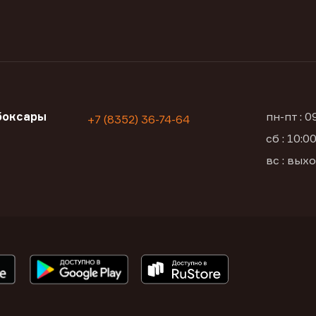
боксары
пн-пт : 
+7 (8352) 36-74-64
сб : 10:
а
вс : вых