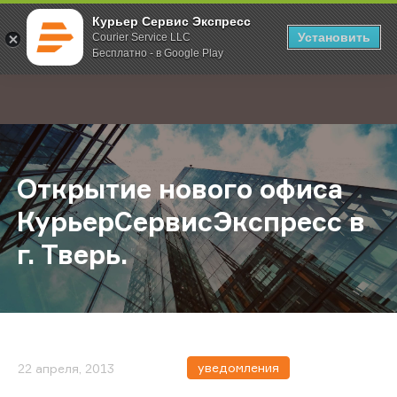
Курьер Сервис Экспресс
Установить
Courier Service LLC
Бесплатно - в Google Play
Главная
О компании
Новости
Открытие нового офиса КурьерСер
;
Открытие нового офиса
КурьерСервисЭкспресс в
г. Тверь.
уведомления
22 апреля, 2013