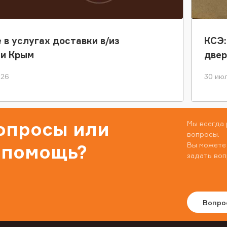
 в услугах доставки в/из
КСЭ:
ки Крым
двер
026
30 июл
вопросы или
Мы всегда 
вопросы.
Вы можете
 помощь?
задать воп
Вопро