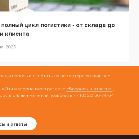
 полный цикл логистики - от склада до
и клиента
я, 2026
рады помочь и ответить на все интересующие вас
 найти информацию в разделе
«Вопросы и ответы»
,
рос в онлайн-чате или позвонить
+7 (8352) 36-74-64
сы и ответы