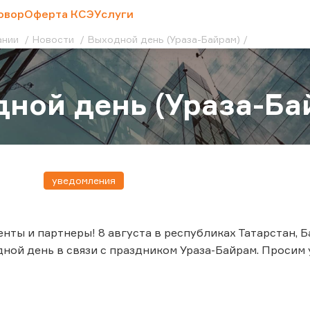
овор
Оферта КСЭ
Услуги
ании
Новости
Выходной день (Ураза-Байрам)
ной день (Ураза-Ба
уведомления
нты и партнеры! 8 августа в республиках Татарстан, Б
ной день в связи с праздником Ураза-Байрам. Проси