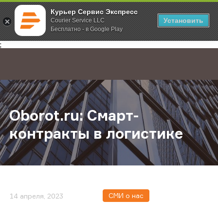
Курьер Сервис Экспресс
Установить
Courier Service LLC
Бесплатно - в Google Play
Главная
О компании
Новости
Oborot.ru: Смарт-контракты в лог
;
Oborot.ru: Смарт-
контракты в логистике
СМИ о нас
14 апреля, 2023