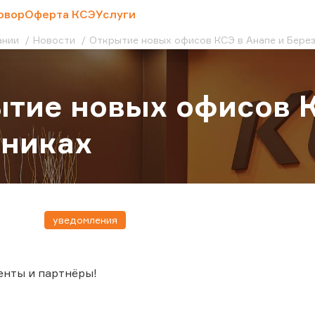
овор
Оферта КСЭ
Услуги
ании
Новости
Открытие новых офисов КСЭ в Анапе и Бере
тие новых офисов К
зниках
уведомления
енты и партнёры!