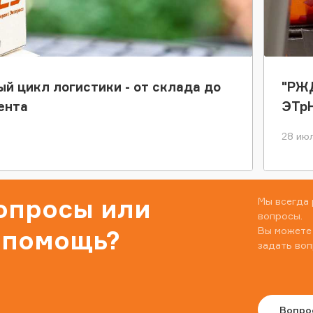
ый цикл логистики - от склада до
"РЖД
ента
ЭТр
28 июл
вопросы или
Мы всегда 
вопросы.
Вы можете
 помощь?
задать воп
Вопро