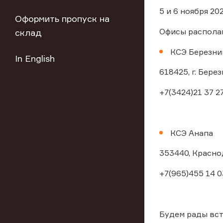
5 и 6 ноября 20
Оформить пропуск на
Офисы распола
склад
КСЭ Березни
In English
618425, г. Берез
+7(3424)21 37 27
КСЭ Анапа
353440, Краснод
+7(965)455 14 0
Будем рады вст