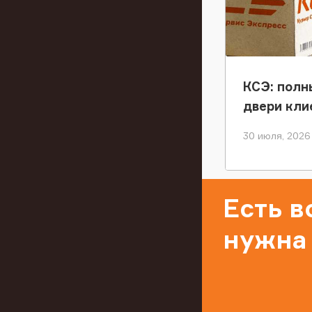
КСЭ: полн
двери кли
30 июля, 2026
Есть 
нужна