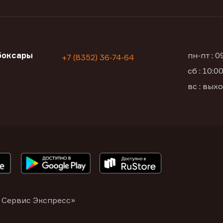
боксары
пн-пт : 
+7 (8352) 36-74-64
сб : 10:
а
вс : вых
 Сервис Экспресс»