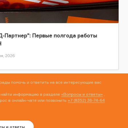
-Партнер": Первые полгода работы
Н
я, 2026
рады помочь и ответить на все интересующие вас
 найти информацию в разделе
«Вопросы и ответы»
,
рос в онлайн-чате или позвонить
+7 (8352) 36-74-64
сы и ответы