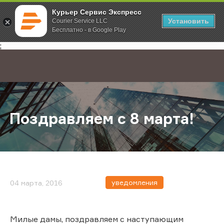
Курьер Сервис Экспресс
Установить
Courier Service LLC
Бесплатно - в Google Play
Главная
О компании
Новости
Поздравляем с 8 марта!
;
Поздравляем с 8 марта!
уведомления
04 марта, 2016
Милые дамы, поздравляем с наступающим