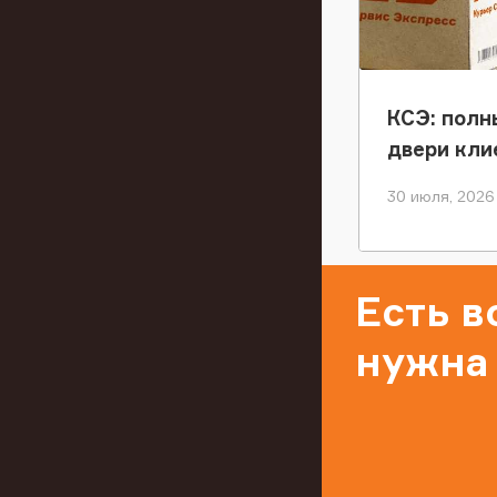
КСЭ: полн
двери кли
30 июля, 2026
Есть 
нужна