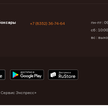
боксары
пн-пт : 
+7 (8352) 36-74-64
сб : 10:
а
вс : вых
 Сервис Экспресс»