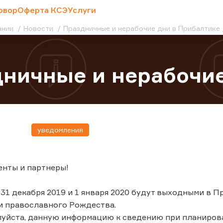
овор
Оферта КСЭ
Услуги
ании
Новости
Праздничные и нерабочие дни в Прибалтике
ничные и нерабочие
уведомления
енты и партнеры!
 29, 31 декабря 2019 и 1 января 2020 будут выходными в
и православного Рождества.
луйста, данную информацию к сведению при планиров