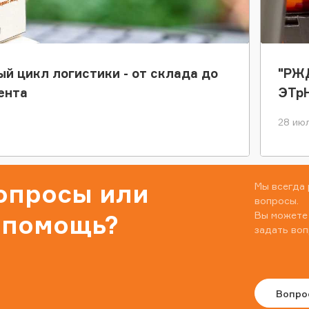
ый цикл логистики - от склада до
"РЖД
ента
ЭТр
28 июл
вопросы или
Мы всегда 
вопросы.
Вы можете
 помощь?
задать воп
Вопро