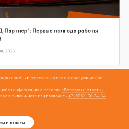
-Партнер": Первые полгода работы
Н
я, 2026
рады помочь и ответить на все интересующие вас
 найти информацию в разделе
«Вопросы и ответы»
,
рос в онлайн-чате или позвонить
+7 (8352) 36-74-64
сы и ответы