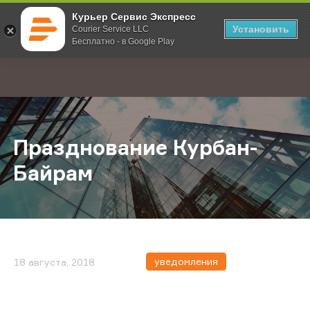
Курьер Сервис Экспресс
Установить
Courier Service LLC
Бесплатно - в Google Play
Главная
О компании
Новости
Празднование Курбан-Байрам
;
Празднование Курбан-
Байрам
уведомления
18 августа, 2018