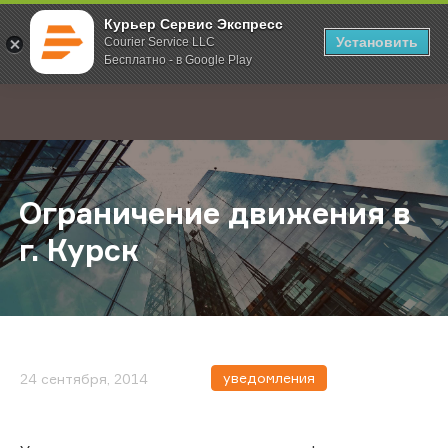
Курьер Сервис Экспресс
Установить
Courier Service LLC
Бесплатно - в Google Play
Главная
О компании
Новости
Ограничение движения в г. Курск
;
Ограничение движения в
г. Курск
уведомления
24 сентября, 2014