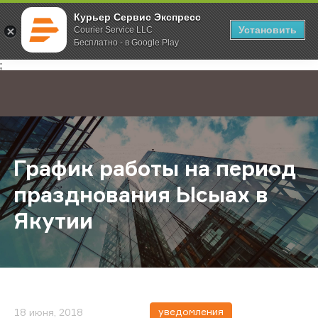
Курьер Сервис Экспресс
Установить
Courier Service LLC
Бесплатно - в Google Play
Главная
О компании
Новости
График работы на период праздно
;
График работы на период
празднования Ысыах в
Якутии
уведомления
18 июня, 2018