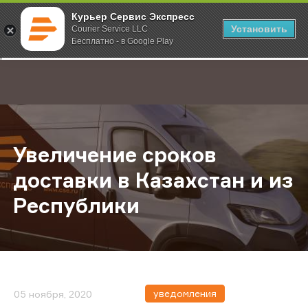
Курьер Сервис Экспресс
Установить
Courier Service LLC
Бесплатно - в Google Play
Главная
О компании
Новости
Увеличение сроков доставки в Ка
;
Увеличение сроков
доставки в Казахстан и из
Республики
уведомления
05 ноября, 2020