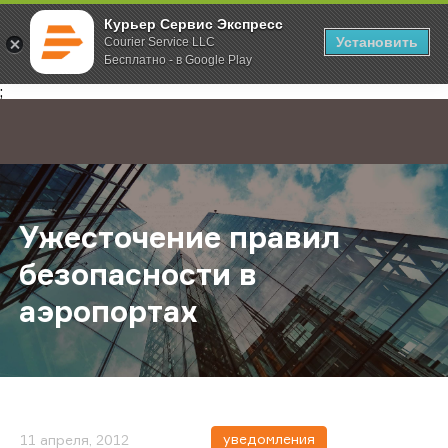
Курьер Сервис Экспресс
Установить
Courier Service LLC
Бесплатно - в Google Play
Главная
О компании
Новости
Ужесточение правил безопасност
;
Ужесточение правил
безопасности в
аэропортах
уведомления
11 апреля, 2012