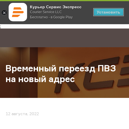
Курьер Сервис Экспресс
Установить
Courier Service LLC
Бесплатно - в Google Play
Главная
О компании
Новости
Временный переезд ПВЗ на новый
;
Временный переезд ПВЗ
на новый адрес
12 августа, 2022